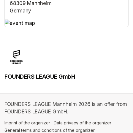
68309 Mannheim
Germany
(opens in a new tab)
(opens in a new tab)
FOUNDERS LEAGUE GmbH
FOUNDERS LEAGUE Mannheim 2026 is an offer from
FOUNDERS LEAGUE GmbH.
Imprint of the organizer
(opens in a new tab)
Data privacy of the organizer
(opens in 
General terms and conditions of the organizer
(opens in a new ta